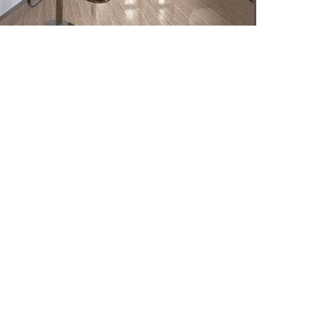
中板
MIDDLE PLATE