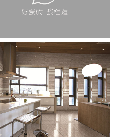
瓷质仿古砖
MDCA.J