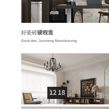
好瓷砖
骏程造
Good tiles, Juncheng Manufacturing