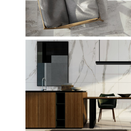
金丝绒
流