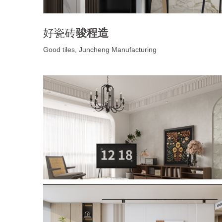
好瓷砖
骏程造
Good tiles, Juncheng Manufacturing