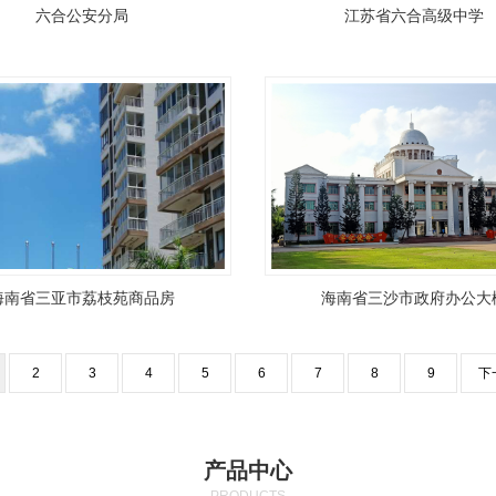
六合公安分局
江苏省六合高级中学
海南省三亚市荔枝苑商品房
海南省三沙市政府办公大
2
3
4
5
6
7
8
9
下
产品中心