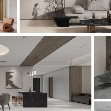
板
 STONE