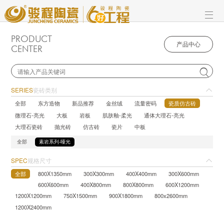
PRODUCT
产品中心
CENTER

SERIES
瓷砖类别
全部
东方造物
新品推荐
金丝绒
流量密码
瓷质仿古砖
微理石-亮光
大板
岩板
肌肤釉-柔光
通体大理石-亮光
大理石瓷砖
抛光砖
仿古砖
瓷片
中板
全部
素岩系列-哑光
SPEC
规格尺寸
全部
800X1350mm
300X300mm
400X400mm
300X600mm
600X600mm
400X800mm
800X800mm
600X1200mm
1200X1200mm
750X1500mm
900X1800mm
800x2600mm
1200X2400mm