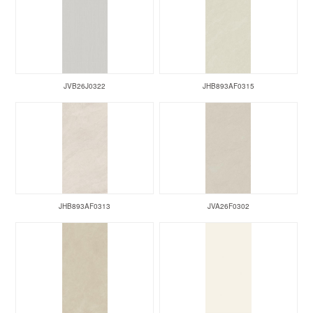
JVB26J0322
JHB893AF0315
JHB893AF0313
JVA26F0302