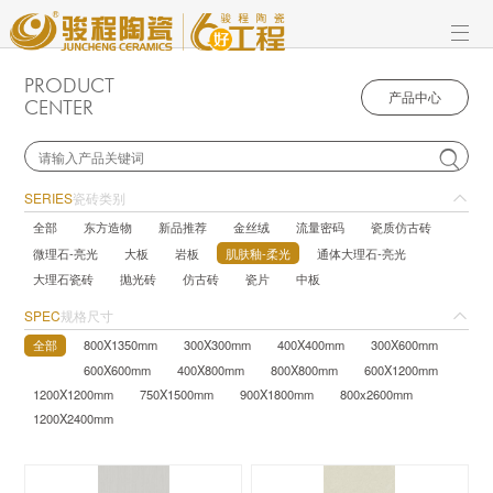
PRODUCT
产品中心
CENTER

SERIES
瓷砖类别
全部
东方造物
新品推荐
金丝绒
流量密码
瓷质仿古砖
微理石-亮光
大板
岩板
肌肤釉-柔光
通体大理石-亮光
大理石瓷砖
抛光砖
仿古砖
瓷片
中板
SPEC
规格尺寸
全部
800X1350mm
300X300mm
400X400mm
300X600mm
600X600mm
400X800mm
800X800mm
600X1200mm
1200X1200mm
750X1500mm
900X1800mm
800x2600mm
1200X2400mm