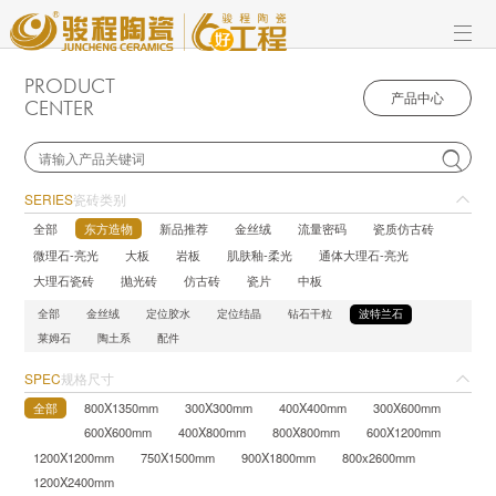
PRODUCT
产品中心
CENTER

SERIES
瓷砖类别
全部
东方造物
新品推荐
金丝绒
流量密码
瓷质仿古砖
微理石-亮光
大板
岩板
肌肤釉-柔光
通体大理石-亮光
大理石瓷砖
抛光砖
仿古砖
瓷片
中板
全部
金丝绒
定位胶水
定位结晶
钻石干粒
波特兰石
莱姆石
陶土系
配件
SPEC
规格尺寸
全部
800X1350mm
300X300mm
400X400mm
300X600mm
600X600mm
400X800mm
800X800mm
600X1200mm
1200X1200mm
750X1500mm
900X1800mm
800x2600mm
1200X2400mm