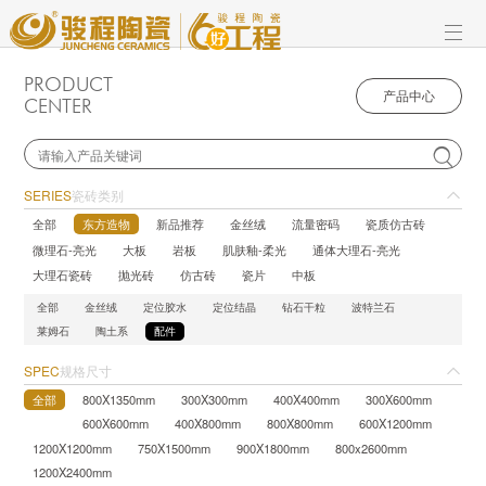
PRODUCT
产品中心
CENTER

SERIES
瓷砖类别
全部
东方造物
新品推荐
金丝绒
流量密码
瓷质仿古砖
微理石-亮光
大板
岩板
肌肤釉-柔光
通体大理石-亮光
大理石瓷砖
抛光砖
仿古砖
瓷片
中板
全部
金丝绒
定位胶水
定位结晶
钻石干粒
波特兰石
莱姆石
陶土系
配件
SPEC
规格尺寸
全部
800X1350mm
300X300mm
400X400mm
300X600mm
600X600mm
400X800mm
800X800mm
600X1200mm
1200X1200mm
750X1500mm
900X1800mm
800x2600mm
1200X2400mm