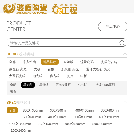
PRODUCT
产品中心
CENTER

SERIES
瓷砖类别
全部
东方造物
新品推荐
金丝绒
流量密码
瓷质仿古砖
微理石-亮光
大板
岩板
肌肤釉-柔光
通体大理石-亮光
大理石瓷砖
抛光砖
仿古砖
瓷片
中板
全部
星光釉
星河绒
石光大理石
50°纯白
大境8135系列
奢石
SPEC
规格尺寸
全部
800X1350mm
300X300mm
400X400mm
300X600mm
600X600mm
400X800mm
800X800mm
600X1200mm
1200X1200mm
750X1500mm
900X1800mm
800x2600mm
1200X2400mm