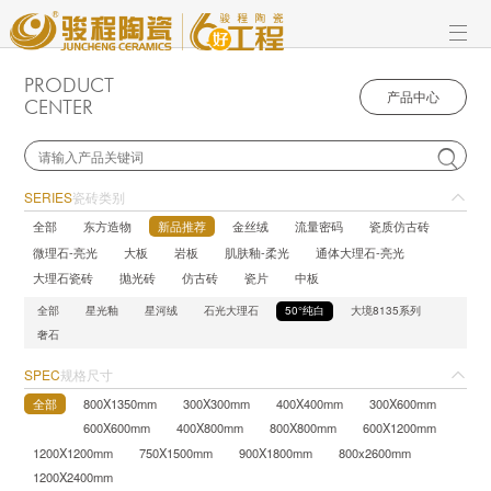
PRODUCT
产品中心
CENTER

SERIES
瓷砖类别
全部
东方造物
新品推荐
金丝绒
流量密码
瓷质仿古砖
微理石-亮光
大板
岩板
肌肤釉-柔光
通体大理石-亮光
大理石瓷砖
抛光砖
仿古砖
瓷片
中板
全部
星光釉
星河绒
石光大理石
50°纯白
大境8135系列
奢石
SPEC
规格尺寸
全部
800X1350mm
300X300mm
400X400mm
300X600mm
600X600mm
400X800mm
800X800mm
600X1200mm
1200X1200mm
750X1500mm
900X1800mm
800x2600mm
1200X2400mm