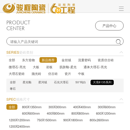
PRODUCT
产品中心
CENTER

SERIES
瓷砖类别
全部
东方造物
新品推荐
金丝绒
流量密码
瓷质仿古砖
微理石-亮光
大板
岩板
肌肤釉-柔光
通体大理石-亮光
大理石瓷砖
抛光砖
仿古砖
瓷片
中板
全部
星光釉
星河绒
石光大理石
50°纯白
大境8135系列
奢石
SPEC
规格尺寸
全部
800X1350mm
300X300mm
400X400mm
300X600mm
600X600mm
400X800mm
800X800mm
600X1200mm
1200X1200mm
750X1500mm
900X1800mm
800x2600mm
1200X2400mm