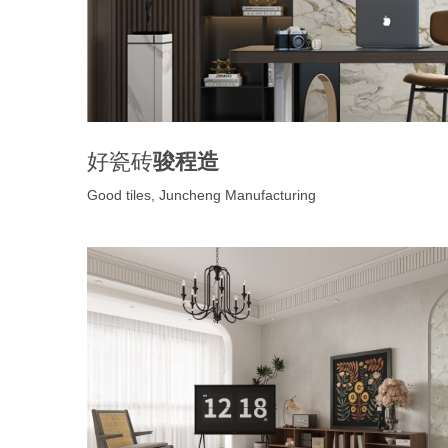
好瓷砖
骏程造
Good tiles, Juncheng Manufacturing