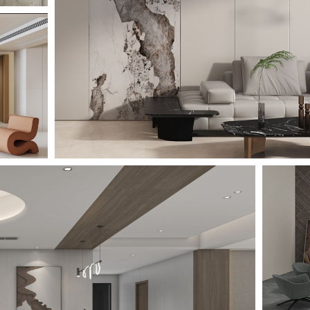
板
 STONE